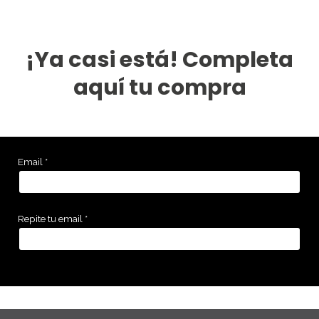
¡Ya casi está! Completa
aquí tu compra
Email *
Repite tu email *